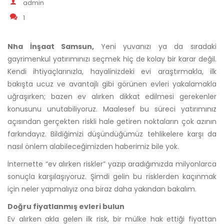
admin
1
Nha İnşaat Samsun,
Yeni yuvanızı ya da sıradaki
gayrimenkul yatırımınızı seçmek hiç de kolay bir karar değil.
Kendi ihtiyaçlarınızla, hayalinizdeki evi araştırmakla, ilk
bakışta ucuz ve avantajlı gibi görünen evleri yakalamakla
uğraşırken; bazen ev alırken dikkat edilmesi gerekenler
konusunu unutabiliyoruz. Maalesef bu süreci yatırımınız
açısından gerçekten riskli hale getiren noktaların çok azının
farkındayız. Bildiğimizi düşündüğümüz tehlikelere karşı da
nasıl önlem alabileceğimizden haberimiz bile yok.
İnternette “ev alırken riskler” yazıp aradığımızda milyonlarca
sonuçla karşılaşıyoruz. Şimdi gelin bu risklerden kaçınmak
için neler yapmalıyız ona biraz daha yakından bakalım.
Doğru fiyatlanmış evleri bulun
Ev alırken akla gelen ilk risk, bir mülke hak ettiği fiyattan