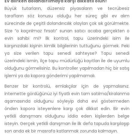
Ev alırken dolandırılmaya karşı dikkatli olun!
Büyük tutarların, düzensiz piyasaların ve tecrübesiz
tarafların söz konusu olduğu her süreç gibi ev alım
sürecinde de çeşitli dolandırıcılık olayları çok sık görülmekte.
Size “o kaçırılmaz fırsatı” sunan satıcı acaba gerçekten o
evin sahibi mi? İlk kontrol, tapu üzerindeki isim ile
karşınızdaki kişinin kimlik bilgilerinin tuttuğunu görmek. Peki
ya size verilen tapu senedi sahteyse? Tapu senedi
üzerindeki ismin, ilçe tapu müdürlüğü kayıtları ile de uyumlu
olduğunu görmelisiniz. Bu kontroller yapılmadan hiç bir satış
işlemi ya da kapora gönderimi yapılmamalı.
Benzer bir kontrolü, emlakçılar için de yapmalısınız.
İnternette gördüğünüz iyi fiyatlı evin tam satılma/kiralanma
aşamasında olduğunu söyleyip daha evi göstermeden
önden kapora isteyenlere karşı çok dikkat edin. Bir evin
yetkili danışmanı olduğunu iddia eden kişilerden belge
isteyin. Gerçek yetkili danışman ile ilk defa tapuda karşılaşıp
son anda ek bir masrafa katlanmak zorunda kalmayın.