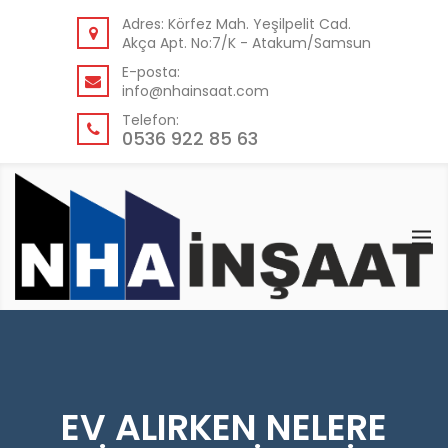
GERI
Adres: Körfez Mah. Yeşilpelit Cad.
Akça Apt. No:7/K - Atakum/Samsun
KURUMSAL
E-posta:
info@nhainsaat.com
HAKKIMIZDA
Telefon:
NEDEN BIZ?
0536 922 85 63
EV ALIRKEN NELERE