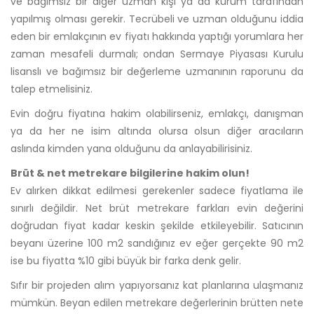
ve bağımsız bir diğer uzman kişi ya da kurum tarafından
yapılmış olması gerekir. Tecrübeli ve uzman olduğunu iddia
eden bir emlakçının ev fiyatı hakkında yaptığı yorumlara her
zaman mesafeli durmalı; ondan Sermaye Piyasası Kurulu
lisanslı ve bağımsız bir değerleme uzmanının raporunu da
talep etmelisiniz.
Evin doğru fiyatına hakim olabilirseniz, emlakçı, danışman
ya da her ne isim altında olursa olsun diğer aracıların
aslında kimden yana olduğunu da anlayabilirisiniz.
Brüt & net metrekare bilgilerine hakim olun!
Ev alırken dikkat edilmesi gerekenler sadece fiyatlama ile
sınırlı değildir. Net brüt metrekare farkları evin değerini
doğrudan fiyat kadar keskin şekilde etkileyebilir. Satıcının
beyanı üzerine 100 m2 sandığınız ev eğer gerçekte 90 m2
ise bu fiyatta %10 gibi büyük bir farka denk gelir.
Sıfır bir projeden alım yapıyorsanız kat planlarına ulaşmanız
mümkün. Beyan edilen metrekare değerlerinin brütten nete