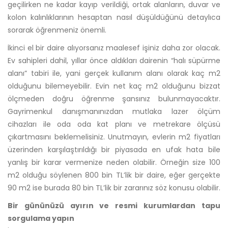
geçilirken ne kadar kayıp verildiği, ortak alanların, duvar ve
kolon kalınlıklarının hesaptan nasıl düşüldüğünü detaylıca
sorarak öğrenmeniz önemli.
İkinci el bir daire alıyorsanız maalesef işiniz daha zor olacak.
Ev sahipleri dahil, yıllar önce aldıkları dairenin “halı süpürme
alanı” tabiri ile, yani gerçek kullanım alanı olarak kaç m2
olduğunu bilemeyebilir. Evin net kaç m2 olduğunu bizzat
ölçmeden doğru öğrenme şansınız bulunmayacaktır.
Gayrimenkul danışmanınızdan mutlaka lazer ölçüm
cihazları ile oda oda kat planı ve metrekare ölçüsü
çıkartmasını beklemelisiniz. Unutmayın, evlerin m2 fiyatları
üzerinden karşılaştırıldığı bir piyasada en ufak hata bile
yanlış bir karar vermenize neden olabilir. Örneğin size 100
m2 olduğu söylenen 800 bin TL’lik bir daire, eğer gerçekte
90 m2 ise burada 80 bin TL’lik bir zararınız söz konusu olabilir.
Bir gününüzü ayırın ve resmi kurumlardan tapu
sorgulama yapın