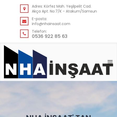
GERI
Adres: Körfez Mah. Yeşilpelit Cad.
Akça Apt. No:7/K - Atakum/Samsun
KURUMSAL
E-posta:
info@nhainsaat.com
HAKKIMIZDA
Telefon:
NEDEN BIZ?
0536 922 85 63