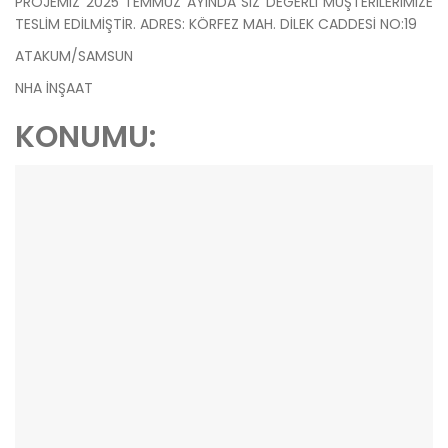
PROJEMİZ 2025 TEMMUZ AYINDA SİZ DEĞERLİ MÜŞTERİLERİMİZE
TESLİM EDİLMİŞTİR. ADRES: KÖRFEZ MAH. DİLEK CADDESİ NO:19
ATAKUM/SAMSUN
NHA İNŞAAT
KONUMU: