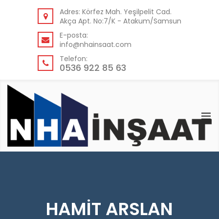
GERI
Adres: Körfez Mah. Yeşilpelit Cad.
Akça Apt. No:7/K - Atakum/Samsun
KURUMSAL
E-posta:
info@nhainsaat.com
HAKKIMIZDA
Telefon:
NEDEN BIZ?
0536 922 85 63
HAMİT ARSLAN