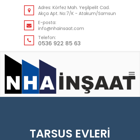
GERI
Adres: Körfez Mah. Yeşilpelit Cad.
Akça Apt. No:7/K - Atakum/Samsun
KURUMSAL
E-posta:
info@nhainsaat.com
HAKKIMIZDA
Telefon:
NEDEN BIZ?
0536 922 85 63
TARSUS EVLERİ